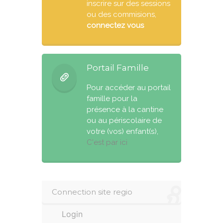
inscrire sur des sessions
ou des commisions,
connectez vous
Portail Famille
Pour accéder au portail
famille pour la
présence à la cantine
ou au périscolaire de
votre (vos) enfant(s),
C'est par ici
Connection site regio
Login